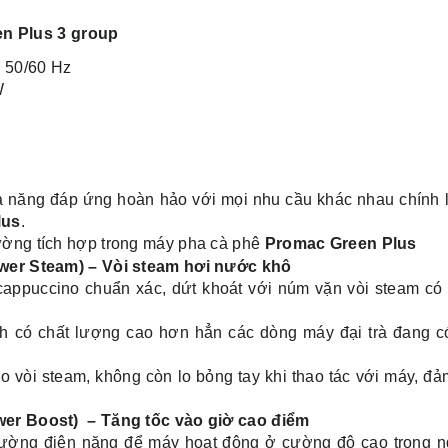
n Plus 3 group
- 50/60 Hz
W
khả năng đáp ứng hoàn hảo với mọi nhu cầu khác nhau chính
lus
.
rường tích hợp trong máy pha cà phê
Promac Green Plus
er Steam) – Vòi steam hơi nước khô
 cappuccino chuẩn xác, dứt khoát với núm vặn vòi steam có
 có chất lượng cao hơn hẳn các dòng máy đại trà đang có 
o vòi steam, không còn lo bỏng tay khi thao tác với máy, đ
r Boost) – Tăng tốc vào giờ cao điểm
cường điện năng để máy hoạt động ở cường độ cao trong n