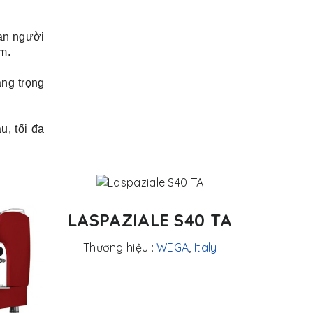
ban người
m.
ng trọng
u, tối đa
LASPAZIALE S40 TA
Thương hiệu :
WEGA
,
Italy