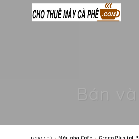
NGUYÊN L
VUAKEM cung 
Trang chủ
Máy pha Cafe
Green Plus tall 