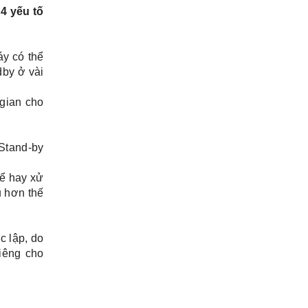
4 yếu tố
áy có thể
dby ở vài
 gian cho
 Stand-by
ể hay xử
u hơn thế
c lập, do
iêng cho