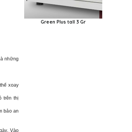
Green Plus tall 3 Gr
 là những
 thể xoay
trên thị
ảm bảo an
gày. Vào