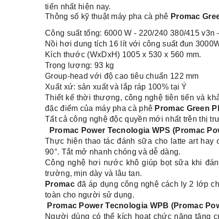
tiến nhất hiện nay.
Thông số kỹ thuật máy pha cà phê
Promac Gree
Công suất tổng: 6000 W - 220/240 380/415 v3n 
Nồi hơi dung tích 16 lít với công suất đun 3000
Kích thước (WxDxH) 1005 x 530 x 560 mm.
Trọng lượng: 93 kg
Group-head với độ cao tiêu chuẩn 122 mm
Xuất xứ: sản xuất và lắp ráp 100% tại Ý
Thiết kế thời thượng, công nghệ tiên tiến và 
đặc điểm của máy pha cà phê
Promac Green P
Tất cả công nghệ độc quyền mới nhất trên thị t
Promac Power Tecnologia WPS (Promac Pow
Thực hiện thao tác đánh sữa cho latte art hay
90°. Tắt mở nhanh chóng và dễ dàng.
Công nghệ hơi nước khô giúp bọt sữa khi đánh
trường, mịn dày và lâu tan.
Promac
đã áp dụng công nghệ cách ly 2 lớp ch
toàn cho người sử dụng.
Promac Power Tecnologia WPB (Promac Powe
Người dùng có thể kích hoạt chức năng tăng 