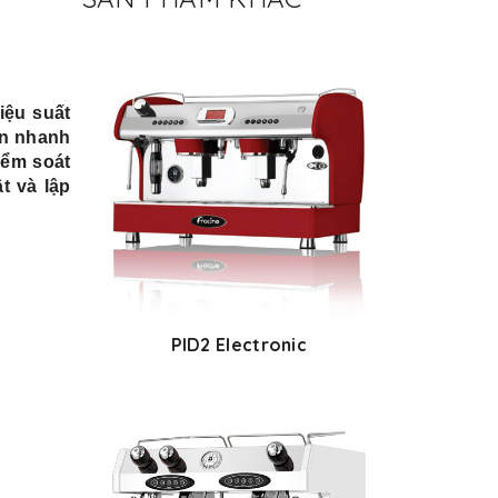
iệu suất
ăn nhanh
iểm soát
t và lập
PID2 Electronic