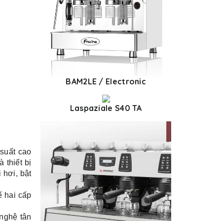
BAM2LE / Electronic
Laspaziale S40 TA
suất cao
 thiết bị
 hơi, bật
ế hai cấp
nghệ tân