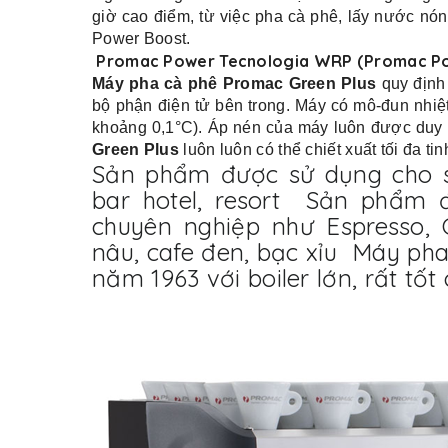
giờ cao điểm, từ việc pha cà phê, lấy nước nó
Power Boost.
Promac Power Tecnologia WRP (Promac Pow
Máy pha cà phê Promac Green Plus
quy định
bộ phận điện tử bên trong. Máy có mô-đun nhiệt
khoảng 0,1°C). Áp nén của máy luôn được duy t
Green Plus
luôn luôn có thể chiết xuất tối đa ti
Sản phẩm được sử dụng cho s
bar hotel, resort Sản phẩm 
chuyên nghiệp như Espresso, C
nâu, cafe đen, bạc xỉu Máy pha
năm 1963 với boiler lớn, rất tốt