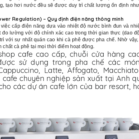
ng, tạo hơi nước đều sẽ được duy trì chất lượng ổn định n
er Regulation) – Quy định điện năng thông minh
 việc cấp điện năng dựa vào nhiệt độ nước bình đun và nhi
 đo lường với độ chính xác cao trong thời gian thực (dao đ
rì với sự nhất quán cao khi cà phê được pha chế. Nhờ vậy
nh chất cà phê tại mọi thời điểm hoạt động.
hop cafe cao cấp, chuỗi cửa hàng cao
được sử dụng trong pha chế các món
appuccino, Latte, Affogato, Macchiato
 cafe chuyên nghiệp sản xuất tại Anh q
 cho các dự án cafe lớn của bar resort, h