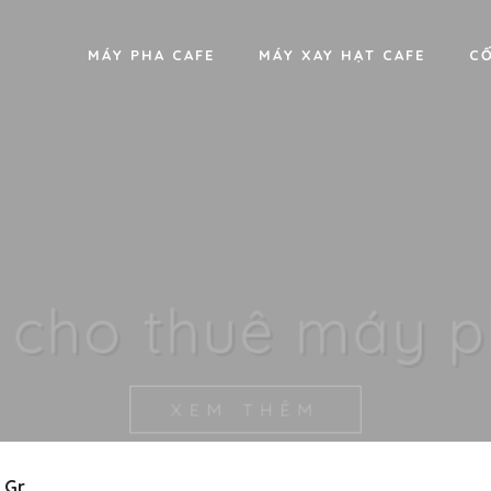
MÁY PHA CAFE
MÁY XAY HẠT CAFE
CỐ
IỆU NÀO TỐT CHO 
cấp nguyên liệu cao cấp nh
XEM THÊM
3 Gr