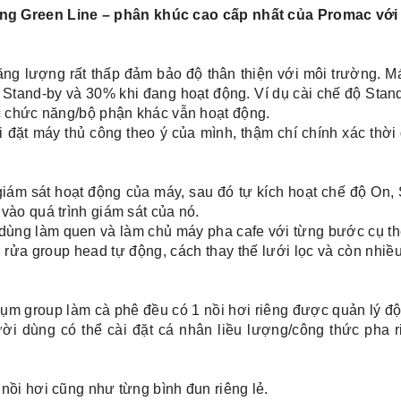
g Green Line – phân khúc cao cấp nhất của Promac với 
ăng lượng rất thấp đảm bảo độ thân thiện với môi trường. M
 Stand-by và 30% khi đang hoạt động. Ví dụ cài chế độ Stan
c chức năng/bộ phận khác vẫn hoạt động.
i đặt máy thủ công theo ý của mình, thậm chí chính xác thời
giám sát hoạt động của máy, sau đó tự kích hoạt chế độ On,
vào quá trình giám sát của nó.
ùng làm quen và làm chủ máy pha cafe với từng bước cụ th
 rửa group head tự động, cách thay thế lưới lọc và còn nhiề
cụm group làm cà phê đều có 1 nồi hơi riêng được quản lý độ
i dùng có thể cài đặt cá nhân liều lượng/công thức pha r
nồi hơi cũng như từng bình đun riêng lẻ.