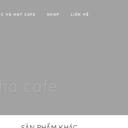
C VÀ HẠT CAFE
SHOP
LIÊN HỆ
CỬA HÀNG?
ập khẩu Italy
SẢN PHẨM KHÁC