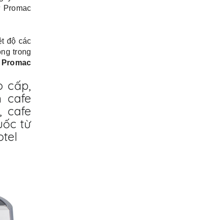
hư Promac
ệt độ các
ộng trong
,
Promac
 cấp,
 cafe
, cafe
uốc từ
otel